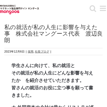
Skip
to
content
私の就活が私の人生に影響を与えた
事 株式会社マングース代表 渡辺良
朗
2023年12月6日
|
採用
,
社長ブログ
|
学生さんに向けて、私の就活と
その就活が私の人生にどんな影響を与え
たか を紹介させていただきます。
皆さんの就活のお役に立つ事を願って書
きました。