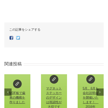
この記事をシェアする
Facebook
Twitter
関連投稿
マグネット
5月、6月も
MDF板で歯
ステッカー
会社説明会
車の機構を
のデザイン
を開催いた
作りました
は視認性が
します！
大切です
2016年