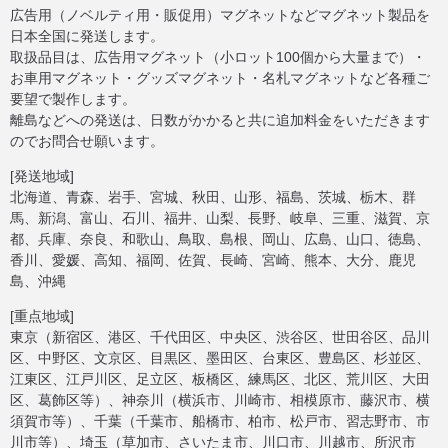
広告用（ノベルティ用・販促用）マグネットなどマグネット製品を
日本全国に発送します。
取扱品目は、広告用マグネット（小ロット100個から大量まで）・
お車用マグネット・グッズマグネット・名札マグネットなど各種ご
要望で製作します。
離島などへの発送は、日数がかかると共に追加料金をいただきます
のでお問合せ願います。
[発送地域]
北海道、青森、岩手、宮城、秋田、山形、福島、茨城、栃木、群
馬、新潟、富山、石川、福井、山梨、長野、岐阜、三重、滋賀、京
都、兵庫、奈良、和歌山、鳥取、島根、岡山、広島、山口、徳島、
香川、愛媛、高知、福岡、佐賀、長崎、宮崎、熊本、大分、鹿児
島、沖縄
[重点地域]
東京（新宿区、港区、千代田区、中央区、渋谷区、世田谷区、品川
区、中野区、文京区、目黒区、墨田区、台東区、豊島区、杉並区、
江東区、江戸川区、足立区、板橋区、練馬区、北区、荒川区、大田
区、葛飾区等）、神奈川（横浜市、川崎市、相模原市、藤沢市、横
須賀市等）、千葉（千葉市、船橋市、柏市、松戸市、習志野市、市
川市等）、埼玉（草加市、さいたま市、川口市、川越市、所沢市