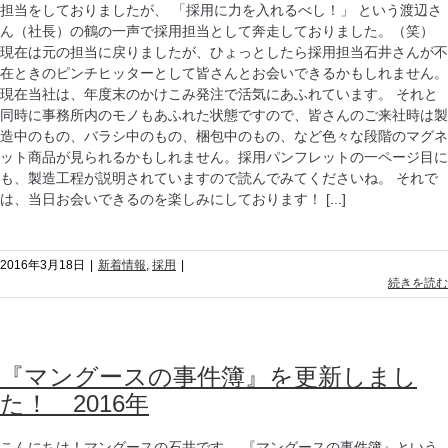
担当をしておりましたが、 「採用に力を入れるべし！」 という渡辺さ
ん（社長）の鶴の一声で採用担当として奔走しておりました。（笑）
現在は元の担当に戻りましたが、ひょっとしたら採用担当石井さんが不
在ときのピンチヒッターとして皆さんとお会いできるかもしれません。
現在当社は、年度末のかけこみ発注で活気にあふれています。 それと
同時に事務所内のモノもあふれた状態ですので、皆さんのご来社時は製
造中のもの、バラシ中のもの、梱包中のもの、など色々な段階のマグネ
ット商品が見られるかもしれません。採用パンフレットの一ページ目に
も、製造工程が説明されていますので読んでみてくださいね。 それで
は、当日お会いできるのを楽しみにしております！ [...]
2016年3月18日
|
新着情報
,
採用
|
続きを読む
『マングースの事件簿』を更新しまし
た！ 2016年
こんにちは！マングースの石井です。 『マングースの事件簿』という