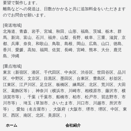
要望で製作します。
離島などへの発送は、日数がかかると共に追加料金をいただきます
のでお問合せ願います。
[発送地域]
北海道、青森、岩手、宮城、秋田、山形、福島、茨城、栃木、群
馬、新潟、富山、石川、福井、山梨、長野、岐阜、三重、滋賀、京
都、兵庫、奈良、和歌山、鳥取、島根、岡山、広島、山口、徳島、
香川、愛媛、高知、福岡、佐賀、長崎、宮崎、熊本、大分、鹿児
島、沖縄
[重点地域]
東京（新宿区、港区、千代田区、中央区、渋谷区、世田谷区、品川
区、中野区、文京区、目黒区、墨田区、台東区、豊島区、杉並区、
江東区、江戸川区、足立区、板橋区、練馬区、北区、荒川区、大田
区、葛飾区等）、神奈川（横浜市、川崎市、相模原市、藤沢市、横
須賀市等）、千葉（千葉市、船橋市、柏市、松戸市、習志野市、市
川市等）、埼玉（草加市、さいたま市、川口市、川越市、所沢市
等） 、愛知（名古屋市）、大阪府（大阪市、堺市、堺区、中区、東
区、西区、南区、北区、美原区、）
ホーム
会社紹介