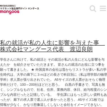
Skip
to
content
私の就活が私の人生に影響を与えた事
株式会社マングース代表 渡辺良朗
学生さんに向けて、私の就活と その就活が私の人生にどんな影響を与
えたか を紹介させていただきます。 皆さんの就活のお役に立つ事を
願って書きました。 ★ 外国資本の会社は昔からリストラが多い 私の学
生時代は、大学の廊下に３ｍほどの長さで科目別に（私は理学部の物理
学科）求人票が張り出されていた。 A5サイズの求人票がおそらく物理
学科だけで、100～200社ほどだと思う。 白黒の手書きで、写真も無
く、シンプルなもので、社名、住所、業務内容、休日、給与程度のシン
プルな内容だったと記憶している。 学生課にはもっと詳しい資料もあ
ったが、廊下の求人票で選ぶ人が多かったと思う。 A5サイズ1枚では
情報が少なく、かなり想像逞しくしないと会社をイメージできない。