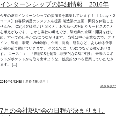
新着情報
,
採用
インターンシップの詳細情報 2016年
今年の夏期インターンシップの参加者を募集しています！ 【１day・２
コース】お客様満足のシステムを提案 製造業の企画・開発を体験しま
せんか。 CS(お客様満足)と聞くと、お客様への対応やサービスのこと
を考えがちです。 しかし当社の考えでは、製造業の企画・開発をはじ
め、すべての仕事がCSにつながります。 当社は中小企業なので、デザ
イン、製造、販売、Web制作、企画、開発、経営など、あらゆる仕事
が目の前で動いていきます。 その全てに、CSにつながる種がありま
す。 コース１： 『仮想CSを創造→現実的なCSに変換』 未来のロボ
ットがポケットから取り出すような、仮想的なCSを提案していただき
ます。 [...]
2016年6月24日
|
新着情報
,
採用
|
続きを読む
7月の会社説明会の日程が決まりまし