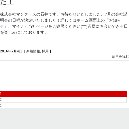
た！
株式会社マングースの石井です。お待たせいたしました、7月の会社説
明会の日程が決定いたしました！詳しくはホーム画面上の「お知ら
せ」、マイナビ当社ページをご参照ください(^^)皆様にお会いできる日
を楽しみにしております。
2016年7月4日
|
新着情報
,
採用
|
続きを読む
1
2
次