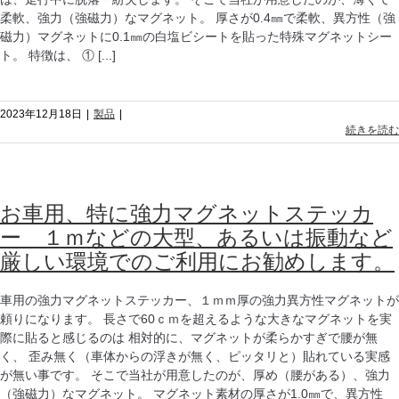
柔軟、強力（強磁力）なマグネット。 厚さが0.4㎜で柔軟、異方性（強
磁力）マグネットに0.1㎜の白塩ビシートを貼った特殊マグネットシー
ト。 特徴は、 ① [...]
2023年12月18日
|
製品
|
続きを読む
お車用、特に強力マグネットステッカ
ー １ｍなどの大型、あるいは振動など
厳しい環境でのご利用にお勧めします。
車用の強力マグネットステッカー、１ｍｍ厚の強力異方性マグネットが
頼りになります。 長さで60ｃｍを超えるような大きなマグネットを実
際に貼ると感じるのは 相対的に、マグネットが柔らかすぎで腰が無
く、 歪み無く（車体からの浮きが無く、ピッタリと）貼れている実感
が無い事です。 そこで当社が用意したのが、厚め（腰がある）、強力
（強磁力）なマグネット。 マグネット素材の厚さが1.0㎜で、異方性