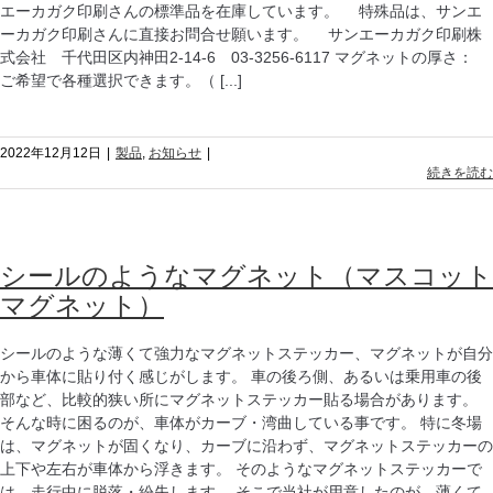
エーカガク印刷さんの標準品を在庫しています。 特殊品は、サンエ
ーカガク印刷さんに直接お問合せ願います。 サンエーカガク印刷株
式会社 千代田区内神田2-14-6 03-3256-6117 マグネットの厚さ：
ご希望で各種選択できます。（ [...]
2022年12月12日
|
製品
,
お知らせ
|
続きを読む
シールのようなマグネット（マスコット
マグネット）
シールのような薄くて強力なマグネットステッカー、マグネットが自分
から車体に貼り付く感じがします。 車の後ろ側、あるいは乗用車の後
部など、比較的狭い所にマグネットステッカー貼る場合があります。
そんな時に困るのが、車体がカーブ・湾曲している事です。 特に冬場
は、マグネットが固くなり、カーブに沿わず、マグネットステッカーの
上下や左右が車体から浮きます。 そのようなマグネットステッカーで
は、走行中に脱落・紛失します。 そこで当社が用意したのが、薄くて