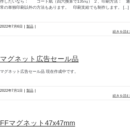
作したいなら： コート紙（四六換算で135㎏） ２、印刷方法： 通
常の単独印刷以外の方法もあります。 印刷支給でも制作します。 [...]
2022年7月6日
|
製品
|
続きを読む
マグネット広告セール品
マグネット広告セール品 現在作成中です。
2022年7月1日
|
製品
|
続きを読む
FFマグネット47x47mm