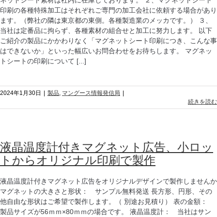
ネットシート素材は社内に在庫しております。 ２、マグネットシート
印刷の各種特殊加工はそれぞれご専門の加工会社に依頼する場合があり
ます。（弊社の隣は東京都の東側。各種製造業のメッカです。） ３、
当社は定番品に拘らず、各種素材の組合せと加工に努力します。 以下
ご紹介の製品にかかわりなく「マグネットシート印刷につき、こんな事
はできないか」といった幅広いお問合わせをお待ちします。 マグネッ
トシートの印刷について [...]
2024年1月30日
|
製品
,
マングース情報発信局
|
続きを読む
液晶温度計付きマグネット広告、小ロッ
トからオリジナル印刷で製作
液晶温度計付きマグネット広告をオリジナルデザインで製作しませんか
マグネットの大きさと形状： サンプル無料発送 長方形、円形、その
他自由な形状はご希望で製作します。（ 別途お見積り） 表の金額：
製品サイズが56ｍｍ×80ｍｍの場合です。 液晶温度計： 当社はサン