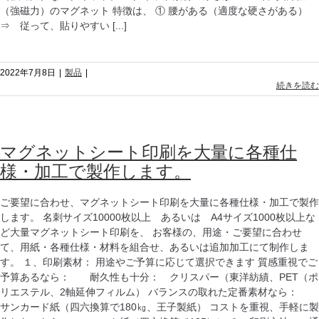
（強磁力）のマグネット 特徴は、 ① 腰がある（適度な硬さがある）
⇒ 従って、貼りやすい [...]
2022年7月8日
|
製品
|
続きを読む
マグネットシート印刷を大量に各種仕
様・加工で製作します。
ご要望に合わせ、マグネットシート印刷を大量に各種仕様・加工で製作
します。 名刺サイズ10000枚以上 あるいは A4サイズ1000枚以上な
ど大量マグネットシート印刷を、 お客様の、用途・ご要望に合わせ
て、用紙・各種仕様・材料を組合せ、あるいは追加加工にて制作しま
す。 １、印刷素材： 用途やご予算に応じて選択できます 質感重視でご
予算あるなら： 耐久性も十分： クリスパー（東洋紡績、PET（ポ
リエステル、2軸延伸フィルム） バランスの取れた定番素材なら：
サンカード紙（四六換算で180㎏、王子製紙） コストを重視、手軽に製