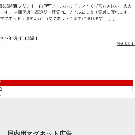
製品詳細 プリント：白PETフィルムにプリントで写真もきれい、丈夫
です。 表面保護：高透明・硬質PETフィルムにより質感に優れます。
マグネット：厚め0.7ｍｍマグネットで磁力に優れます。 [...]
2022年2月7日
|
製品
|
続きを読む
1
2
次
屋内用マグネット広告