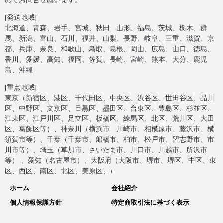
のでお問合せ願います。
[発送地域]
北海道、青森、岩手、宮城、秋田、山形、福島、茨城、栃木、群
馬、新潟、富山、石川、福井、山梨、長野、岐阜、三重、滋賀、京
都、兵庫、奈良、和歌山、鳥取、島根、岡山、広島、山口、徳島、
香川、愛媛、高知、福岡、佐賀、長崎、宮崎、熊本、大分、鹿児
島、沖縄
[重点地域]
東京（新宿区、港区、千代田区、中央区、渋谷区、世田谷区、品川
区、中野区、文京区、目黒区、墨田区、台東区、豊島区、杉並区、
江東区、江戸川区、足立区、板橋区、練馬区、北区、荒川区、大田
区、葛飾区等）、神奈川（横浜市、川崎市、相模原市、藤沢市、横
須賀市等）、千葉（千葉市、船橋市、柏市、松戸市、習志野市、市
川市等）、埼玉（草加市、さいたま市、川口市、川越市、所沢市
等） 、愛知（名古屋市）、大阪府（大阪市、堺市、堺区、中区、東
区、西区、南区、北区、美原区、）
ホーム
会社紹介
個人情報保護方針
特定商取引法に基づく表示