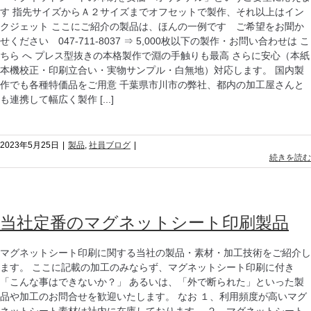
す 指先サイズからＡ２サイズまでオフセットで製作、それ以上はイン
クジェット ここにご紹介の製品は、ほんの一例です ご希望をお聞か
せください 047-711-8037 ⇒ 5,000枚以下の製作・お問い合わせは こ
ちら へ プレス型抜きの本格製作で淵の手触りも最高 さらに安心（本紙
本機校正・印刷立合い・実物サンプル・白無地）対応します。 国内製
作でも各種特価品をご用意 千葉県市川市の弊社、都内の加工屋さんと
も連携して幅広く製作 [...]
2023年5月25日
|
製品
,
社員ブログ
|
続きを読む
当社定番のマグネットシート印刷製品
マグネットシート印刷に関する当社の製品・素材・加工技術をご紹介し
ます。 ここに記載の加工のみならず、マグネットシート印刷に付き
「こんな事はできないか？」 あるいは、「外で断られた」といった製
品や加工のお問合せを歓迎いたします。 なお １、利用頻度が高いマグ