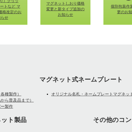
より）クリッ
マグネットしおり価格
ートなど マ
個別包装作
変更と新タイプ追加の
価格改定のお
更のお
お知らせ
知らせ
マグネット式ネームプレート
、各種製作）
オリジナル名札・ネームプレートマグネッ
品から普及品まで）
バー製作
ネット製品
その他のコン