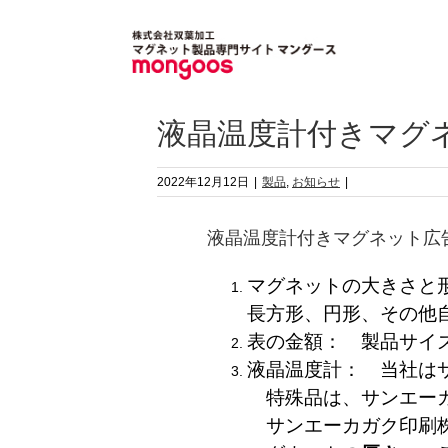
Skip
to
content
液晶温度計付きマグ
2022年12月12日
|
製品
,
お知らせ
|
液晶温度計付きマグネット広
マグネットの大きさ
長方形、円形、その他
表の金額： 製品サイズ
液晶温度計： 当社は
特殊品は、サンエーカ
サンエーカガク印刷株式会社