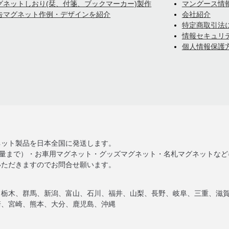
グネットしおり(栞、付箋、ブックマーカー)製作
マングース情
告マグネット作例・デザインを紹介
会社紹介
特定商取引法
情報セキュリ
個人情報保護
ネット製品を日本全国に発送します。
大量まで）・お車用マグネット・グッズマグネット・名札マグネットな
いただきますのでお問合せ願います。
、栃木、群馬、新潟、富山、石川、福井、山梨、長野、岐阜、三重、滋
崎、宮崎、熊本、大分、鹿児島、沖縄