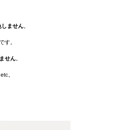
色しません
。
です。
ません
。
tc。