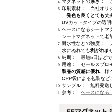
マグネットの
厚さ： 
印刷素材： 当社オリジ
発色も良くとても丈
UVカットタイプの透明
ベースになるシート
シートマグネットで老
耐水性などの強度： 
水にぬれても
剥がれま
納期： 最短5日ほど
用途： セールスプロモ
製品の質感に優れ
、様
OPP袋による包装など
サンプル： 無料発送
参考：
ベースになる