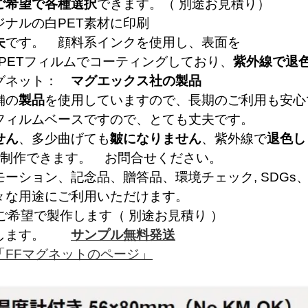
ご希望で各種選択
できます。（ 別途お見積り）
ナルの白PET素材に印刷
夫
です。 顔料系インクを使用し、表面を
PETフィルムでコーティングしており、
紫外線で退
マグネット：
マグエックス社の製品
舗の
製品
を使用していますので、長期のご利用も安心
フィルムベースですので、とても丈夫です。
せん
、多少曲げても
皺になりません
、紫外線で
退色し
で制作できます。 お問合せください。
ーション、記念品、贈答品、環境チェック, SDGs、e
々な用途にご利用いただけます。
ご希望で製作します（ 別途お見積り ）
します。
サンプル無料発送
「FFマグネットのページ」