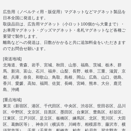
広告用（ノベルティ用・販促用）マグネットなどマグネット製品を
日本全国に発送します。
取扱品目は、広告用マグネット（小ロット100個から大量まで）・
お車用マグネット・グッズマグネット・名札マグネットなど各種ご
要望で製作します。
離島などへの発送は、日数がかかると共に追加料金をいただきます
のでお問合せ願います。
[発送地域]
北海道、青森、岩手、宮城、秋田、山形、福島、茨城、栃木、群
馬、新潟、富山、石川、福井、山梨、長野、岐阜、三重、滋賀、京
都、兵庫、奈良、和歌山、鳥取、島根、岡山、広島、山口、徳島、
香川、愛媛、高知、福岡、佐賀、長崎、宮崎、熊本、大分、鹿児
島、沖縄
[重点地域]
東京（新宿区、港区、千代田区、中央区、渋谷区、世田谷区、品川
区、中野区、文京区、目黒区、墨田区、台東区、豊島区、杉並区、
江東区、江戸川区、足立区、板橋区、練馬区、北区、荒川区、大田
区、葛飾区等）、神奈川（横浜市、川崎市、相模原市、藤沢市、横
須賀市等）、千葉（千葉市、船橋市、柏市、松戸市、習志野市、市