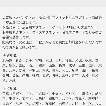
広告用（ノベルティ用・販促用）マグネットなどマグネット製品を
日本全国に発送します。
取扱品目は、広告用マグネット（小ロット100個から大量まで）・
お車用マグネット・グッズマグネット・名札マグネットなど各種ご
要望で製作します。
離島などへの発送は、日数がかかると共に追加料金をいただきます
のでお問合せ願います。
[発送地域]
北海道、青森、岩手、宮城、秋田、山形、福島、茨城、栃木、群
馬、新潟、富山、石川、福井、山梨、長野、岐阜、三重、滋賀、京
都、兵庫、奈良、和歌山、鳥取、島根、岡山、広島、山口、徳島、
香川、愛媛、高知、福岡、佐賀、長崎、宮崎、熊本、大分、鹿児
島、沖縄
[重点地域]
東京（新宿区、港区、千代田区、中央区、渋谷区、世田谷区、品川
区、中野区、文京区、目黒区、墨田区、台東区、豊島区、杉並区、
江東区、江戸川区、足立区、板橋区、練馬区、北区、荒川区、大田