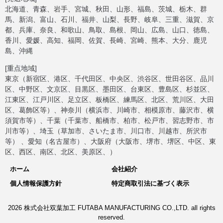
北海道、青森、岩手、宮城、秋田、山形、福島、茨城、栃木、群
馬、新潟、富山、石川、福井、山梨、長野、岐阜、三重、滋賀、京
都、兵庫、奈良、和歌山、鳥取、島根、岡山、広島、山口、徳島、
香川、愛媛、高知、福岡、佐賀、長崎、宮崎、熊本、大分、鹿児
島、沖縄
[重点地域]
東京（新宿区、港区、千代田区、中央区、渋谷区、世田谷区、品川
区、中野区、文京区、目黒区、墨田区、台東区、豊島区、杉並区、
江東区、江戸川区、足立区、板橋区、練馬区、北区、荒川区、大田
区、葛飾区等）、神奈川（横浜市、川崎市、相模原市、藤沢市、横
須賀市等）、千葉（千葉市、船橋市、柏市、松戸市、習志野市、市
川市等）、埼玉（草加市、さいたま市、川口市、川越市、所沢市
等） 、愛知（名古屋市）、大阪府（大阪市、堺市、堺区、中区、東
区、西区、南区、北区、美原区、）
ホーム
会社紹介
個人情報保護方針
特定商取引法に基づく表示
2026 株式会社双葉加工 FUTABA MANUFACTURING CO.,LTD. all rights
reserved.