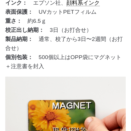
インク：
エプソン社、
顔料系インク
表面保護：
UVカットPETフィルム
重さ：
約6.5ｇ
校正出し納期：
3日（お打合せ）
製品納期：
通常、校了から3日〜2週間（お打
合せ）
個別包装：
500個以上はOPP袋にマグネット
＋注意書を封入