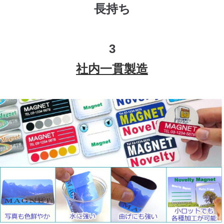
長持ち
3
社内一貫製造