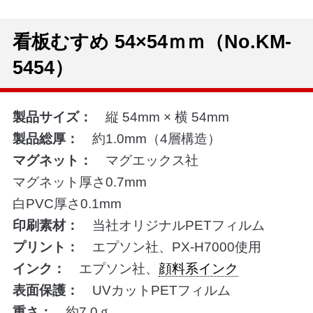
看板むすめ 54×54ｍｍ（No.KM-
5454）
製品サイズ：
縦 54mm × 横 54mm
製品総厚：
約1.0mm（4層構造）
マグネット：
マグエックス社
マグネット厚さ0.7mm
白PVC厚さ0.1mm
印刷素材：
当社オリジナルPETフィルム
プリント：
エプソン社、PX-H7000使用
インク：
エプソン社、
顔料系インク
表面保護：
UVカットPETフィルム
重さ：
約7.0ｇ