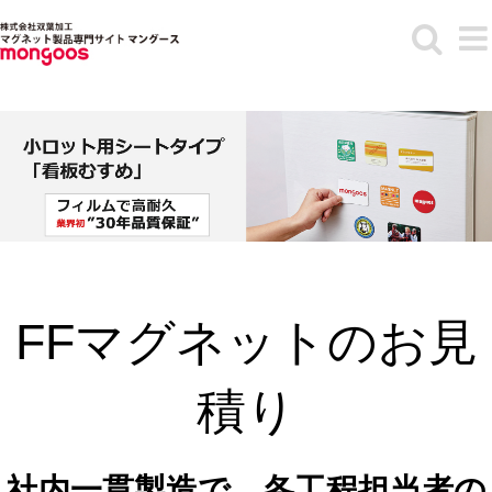
Skip
to
content
FFマグネットのお見
積り
社内一貫製造で、各工程担当者の