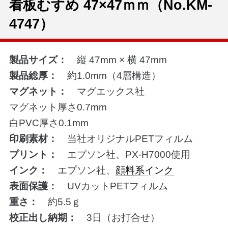
看板むすめ 47×47ｍｍ（No.KM-
4747）
製品サイズ：
縦 47mm × 横 47mm
製品総厚：
約1.0mm（4層構造）
マグネット：
マグエックス社
マグネット厚さ0.7mm
白PVC厚さ0.1mm
印刷素材：
当社オリジナルPETフィルム
プリント：
エプソン社、PX-H7000使用
インク：
エプソン社、
顔料系インク
表面保護：
UVカットPETフィルム
重さ：
約5.5ｇ
校正出し納期：
3日（お打合せ）