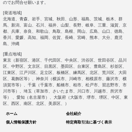
のでお問合せ願います。
[発送地域]
北海道、青森、岩手、宮城、秋田、山形、福島、茨城、栃木、群
馬、新潟、富山、石川、福井、山梨、長野、岐阜、三重、滋賀、京
都、兵庫、奈良、和歌山、鳥取、島根、岡山、広島、山口、徳島、
香川、愛媛、高知、福岡、佐賀、長崎、宮崎、熊本、大分、鹿児
島、沖縄
[重点地域]
東京（新宿区、港区、千代田区、中央区、渋谷区、世田谷区、品川
区、中野区、文京区、目黒区、墨田区、台東区、豊島区、杉並区、
江東区、江戸川区、足立区、板橋区、練馬区、北区、荒川区、大田
区、葛飾区等）、神奈川（横浜市、川崎市、相模原市、藤沢市、横
須賀市等）、千葉（千葉市、船橋市、柏市、松戸市、習志野市、市
川市等）、埼玉（草加市、さいたま市、川口市、川越市、所沢市
等） 、愛知（名古屋市）、大阪府（大阪市、堺市、堺区、中区、東
区、西区、南区、北区、美原区、）
ホーム
会社紹介
個人情報保護方針
特定商取引法に基づく表示