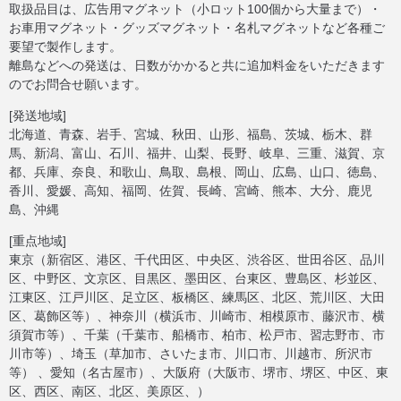
取扱品目は、広告用マグネット（小ロット100個から大量まで）・
お車用マグネット・グッズマグネット・名札マグネットなど各種ご
要望で製作します。
離島などへの発送は、日数がかかると共に追加料金をいただきます
のでお問合せ願います。
[発送地域]
北海道、青森、岩手、宮城、秋田、山形、福島、茨城、栃木、群
馬、新潟、富山、石川、福井、山梨、長野、岐阜、三重、滋賀、京
都、兵庫、奈良、和歌山、鳥取、島根、岡山、広島、山口、徳島、
香川、愛媛、高知、福岡、佐賀、長崎、宮崎、熊本、大分、鹿児
島、沖縄
[重点地域]
東京（新宿区、港区、千代田区、中央区、渋谷区、世田谷区、品川
区、中野区、文京区、目黒区、墨田区、台東区、豊島区、杉並区、
江東区、江戸川区、足立区、板橋区、練馬区、北区、荒川区、大田
区、葛飾区等）、神奈川（横浜市、川崎市、相模原市、藤沢市、横
須賀市等）、千葉（千葉市、船橋市、柏市、松戸市、習志野市、市
川市等）、埼玉（草加市、さいたま市、川口市、川越市、所沢市
等） 、愛知（名古屋市）、大阪府（大阪市、堺市、堺区、中区、東
区、西区、南区、北区、美原区、）