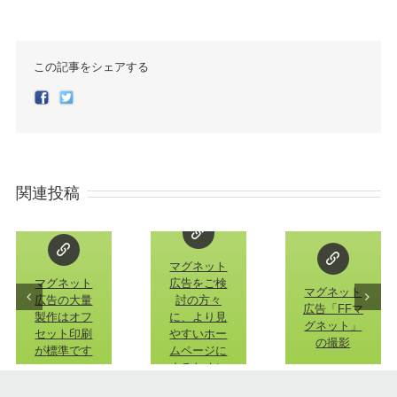
この記事をシェアする
Facebook
Twitter
関連投稿
マグネット
マグネット
広告をご検
マグネット
広告の大量
討の方々
広告「FFマ
製作はオフ
に、より見
グネット」
セット印刷
やすいホー
の撮影
が標準です
ムページに
するために