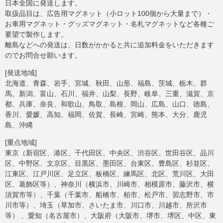
日本全国に発送します。
取扱品目は、広告用マグネット（小ロット100個から大量まで）・
お車用マグネット・グッズマグネット・名札マグネットなど各種ご
要望で製作します。
離島などへの発送は、日数がかかると共に追加料金をいただきます
のでお問合せ願います。
[発送地域]
北海道、青森、岩手、宮城、秋田、山形、福島、茨城、栃木、群
馬、新潟、富山、石川、福井、山梨、長野、岐阜、三重、滋賀、京
都、兵庫、奈良、和歌山、鳥取、島根、岡山、広島、山口、徳島、
香川、愛媛、高知、福岡、佐賀、長崎、宮崎、熊本、大分、鹿児
島、沖縄
[重点地域]
東京（新宿区、港区、千代田区、中央区、渋谷区、世田谷区、品川
区、中野区、文京区、目黒区、墨田区、台東区、豊島区、杉並区、
江東区、江戸川区、足立区、板橋区、練馬区、北区、荒川区、大田
区、葛飾区等）、神奈川（横浜市、川崎市、相模原市、藤沢市、横
須賀市等）、千葉（千葉市、船橋市、柏市、松戸市、習志野市、市
川市等）、埼玉（草加市、さいたま市、川口市、川越市、所沢市
等） 、愛知（名古屋市）、大阪府（大阪市、堺市、堺区、中区、東