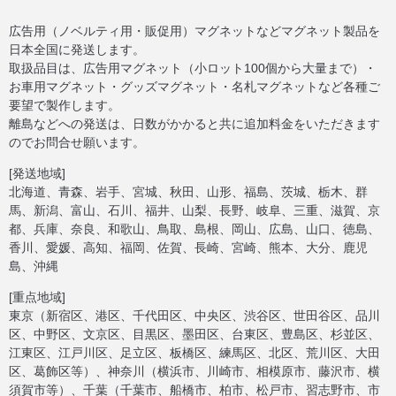
広告用（ノベルティ用・販促用）マグネットなどマグネット製品を
日本全国に発送します。
取扱品目は、広告用マグネット（小ロット100個から大量まで）・
お車用マグネット・グッズマグネット・名札マグネットなど各種ご
要望で製作します。
離島などへの発送は、日数がかかると共に追加料金をいただきます
のでお問合せ願います。
[発送地域]
北海道、青森、岩手、宮城、秋田、山形、福島、茨城、栃木、群
馬、新潟、富山、石川、福井、山梨、長野、岐阜、三重、滋賀、京
都、兵庫、奈良、和歌山、鳥取、島根、岡山、広島、山口、徳島、
香川、愛媛、高知、福岡、佐賀、長崎、宮崎、熊本、大分、鹿児
島、沖縄
[重点地域]
東京（新宿区、港区、千代田区、中央区、渋谷区、世田谷区、品川
区、中野区、文京区、目黒区、墨田区、台東区、豊島区、杉並区、
江東区、江戸川区、足立区、板橋区、練馬区、北区、荒川区、大田
区、葛飾区等）、神奈川（横浜市、川崎市、相模原市、藤沢市、横
須賀市等）、千葉（千葉市、船橋市、柏市、松戸市、習志野市、市