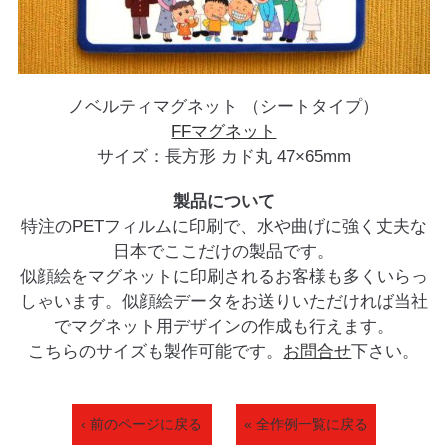
ノベルティマグネット （シートタイプ）
FFマグネット
サイズ：長方形 カド丸 47×65mm
製品について
特注のPETフィルムに印刷で、水や曲げに強く丈夫な
日本でここだけの製品です。
似顔絵をマグネットに印刷されるお客様も多くいらっ
しゃいます。似顔絵データをお送りいただければ当社
でマグネット用デザインの作成も行えます。
こちらのサイズも製作可能です。
お問合せ
下さい。
‹ 前のページに戻る
« 全作例一覧に戻る