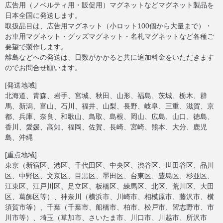
広告用（ノベルティ用・販促用）マグネットなどマグネット製品を
日本全国に発送します。
取扱品目は、広告用マグネット（小ロット100個から大量まで）・
お車用マグネット・グッズマグネット・名札マグネットなど各種ご
要望で製作します。
離島などへの発送は、日数がかかると共に追加料金をいただきます
のでお問合せ願います。
[発送地域]
北海道、青森、岩手、宮城、秋田、山形、福島、茨城、栃木、群
馬、新潟、富山、石川、福井、山梨、長野、岐阜、三重、滋賀、京
都、兵庫、奈良、和歌山、鳥取、島根、岡山、広島、山口、徳島、
香川、愛媛、高知、福岡、佐賀、長崎、宮崎、熊本、大分、鹿児
島、沖縄
[重点地域]
東京（新宿区、港区、千代田区、中央区、渋谷区、世田谷区、品川
区、中野区、文京区、目黒区、墨田区、台東区、豊島区、杉並区、
江東区、江戸川区、足立区、板橋区、練馬区、北区、荒川区、大田
区、葛飾区等）、神奈川（横浜市、川崎市、相模原市、藤沢市、横
須賀市等）、千葉（千葉市、船橋市、柏市、松戸市、習志野市、市
川市等）、埼玉（草加市、さいたま市、川口市、川越市、所沢市