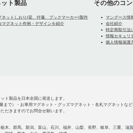
ネット製品
その他のコン
グネットしおり(栞、付箋、ブックマーカー)製作
マングース情
告マグネット作例・デザインを紹介
会社紹介
特定商取引法
情報セキュリ
個人情報保護
ネット製品を日本全国に発送します。
大量まで）・お車用マグネット・グッズマグネット・名札マグネットな
いただきますのでお問合せ願います。
、栃木、群馬、新潟、富山、石川、福井、山梨、長野、岐阜、三重、滋