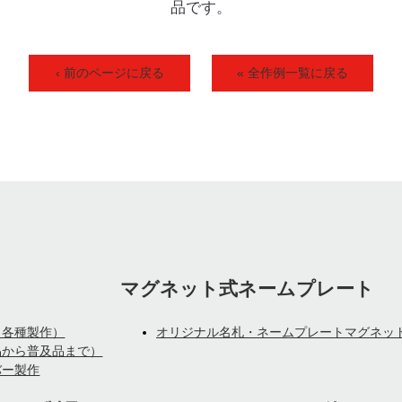
品です。
‹ 前のページに戻る
« 全作例一覧に戻る
マグネット式ネームプレート
、各種製作）
オリジナル名札・ネームプレートマグネッ
品から普及品まで）
バー製作