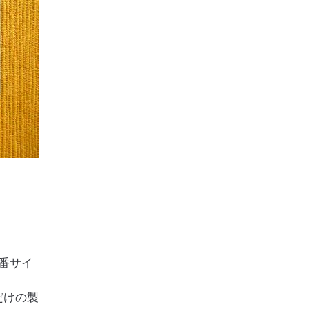
番サイ
だけの製