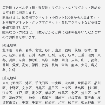
広告用（ノベルティ用・販促用）マグネットなどマグネット製品を
日本全国に発送します。
取扱品目は、広告用マグネット（小ロット100個から大量まで）・
お車用マグネット・グッズマグネット・名札マグネットなど各種ご
要望で製作します。
離島などへの発送は、日数がかかると共に追加料金をいただきます
のでお問合せ願います。
[発送地域]
北海道、青森、岩手、宮城、秋田、山形、福島、茨城、栃木、群
馬、新潟、富山、石川、福井、山梨、長野、岐阜、三重、滋賀、京
都、兵庫、奈良、和歌山、鳥取、島根、岡山、広島、山口、徳島、
香川、愛媛、高知、福岡、佐賀、長崎、宮崎、熊本、大分、鹿児
島、沖縄
[重点地域]
東京（新宿区、港区、千代田区、中央区、渋谷区、世田谷区、品川
区、中野区、文京区、目黒区、墨田区、台東区、豊島区、杉並区、
江東区、江戸川区、足立区、板橋区、練馬区、北区、荒川区、大田
区、葛飾区等）、神奈川（横浜市、川崎市、相模原市、藤沢市、横
須賀市等）、千葉（千葉市、船橋市、柏市、松戸市、習志野市、市