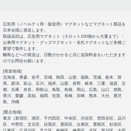
広告用（ノベルティ用・販促用）マグネットなどマグネット製品を
日本全国に発送します。
取扱品目は、広告用マグネット（小ロット100個から大量まで）・
お車用マグネット・グッズマグネット・名札マグネットなど各種ご
要望で製作します。
離島などへの発送は、日数がかかると共に追加料金をいただきます
のでお問合せ願います。
[発送地域]
北海道、青森、岩手、宮城、秋田、山形、福島、茨城、栃木、群
馬、新潟、富山、石川、福井、山梨、長野、岐阜、三重、滋賀、京
都、兵庫、奈良、和歌山、鳥取、島根、岡山、広島、山口、徳島、
香川、愛媛、高知、福岡、佐賀、長崎、宮崎、熊本、大分、鹿児
島、沖縄
[重点地域]
東京（新宿区、港区、千代田区、中央区、渋谷区、世田谷区、品川
区、中野区、文京区、目黒区、墨田区、台東区、豊島区、杉並区、
江東区、江戸川区、足立区、板橋区、練馬区、北区、荒川区、大田