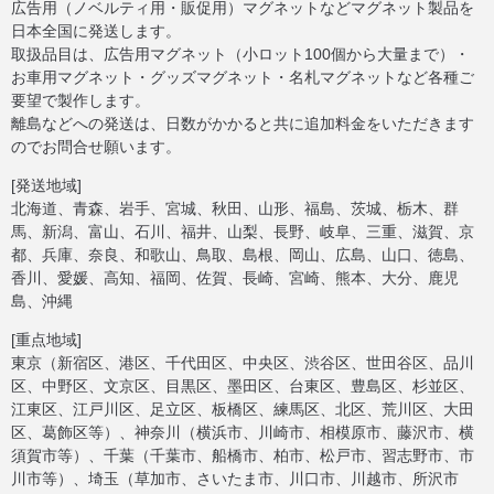
広告用（ノベルティ用・販促用）マグネットなどマグネット製品を
日本全国に発送します。
取扱品目は、広告用マグネット（小ロット100個から大量まで）・
お車用マグネット・グッズマグネット・名札マグネットなど各種ご
要望で製作します。
離島などへの発送は、日数がかかると共に追加料金をいただきます
のでお問合せ願います。
[発送地域]
北海道、青森、岩手、宮城、秋田、山形、福島、茨城、栃木、群
馬、新潟、富山、石川、福井、山梨、長野、岐阜、三重、滋賀、京
都、兵庫、奈良、和歌山、鳥取、島根、岡山、広島、山口、徳島、
香川、愛媛、高知、福岡、佐賀、長崎、宮崎、熊本、大分、鹿児
島、沖縄
[重点地域]
東京（新宿区、港区、千代田区、中央区、渋谷区、世田谷区、品川
区、中野区、文京区、目黒区、墨田区、台東区、豊島区、杉並区、
江東区、江戸川区、足立区、板橋区、練馬区、北区、荒川区、大田
区、葛飾区等）、神奈川（横浜市、川崎市、相模原市、藤沢市、横
須賀市等）、千葉（千葉市、船橋市、柏市、松戸市、習志野市、市
川市等）、埼玉（草加市、さいたま市、川口市、川越市、所沢市