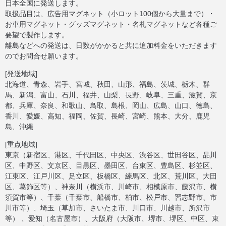
日本全国に発送します。
取扱品目は、広告用マグネット（小ロット100個から大量まで）・
お車用マグネット・グッズマグネット・名札マグネットなど各種ご
要望で製作します。
離島などへの発送は、日数がかかると共に追加料金をいただきます
のでお問合せ願います。
[発送地域]
北海道、青森、岩手、宮城、秋田、山形、福島、茨城、栃木、群
馬、新潟、富山、石川、福井、山梨、長野、岐阜、三重、滋賀、京
都、兵庫、奈良、和歌山、鳥取、島根、岡山、広島、山口、徳島、
香川、愛媛、高知、福岡、佐賀、長崎、宮崎、熊本、大分、鹿児
島、沖縄
[重点地域]
東京（新宿区、港区、千代田区、中央区、渋谷区、世田谷区、品川
区、中野区、文京区、目黒区、墨田区、台東区、豊島区、杉並区、
江東区、江戸川区、足立区、板橋区、練馬区、北区、荒川区、大田
区、葛飾区等）、神奈川（横浜市、川崎市、相模原市、藤沢市、横
須賀市等）、千葉（千葉市、船橋市、柏市、松戸市、習志野市、市
川市等）、埼玉（草加市、さいたま市、川口市、川越市、所沢市
等） 、愛知（名古屋市）、大阪府（大阪市、堺市、堺区、中区、東