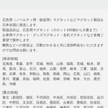
広告用（ノベルティ用・販促用）マグネットなどマグネット製品を
日本全国に発送します。
取扱品目は、広告用マグネット（小ロット100個から大量まで）・
お車用マグネット・グッズマグネット・名札マグネットなど各種ご
要望で製作します。
離島などへの発送は、日数がかかると共に追加料金をいただきます
のでお問合せ願います。
[発送地域]
北海道、青森、岩手、宮城、秋田、山形、福島、茨城、栃木、群
馬、新潟、富山、石川、福井、山梨、長野、岐阜、三重、滋賀、京
都、兵庫、奈良、和歌山、鳥取、島根、岡山、広島、山口、徳島、
香川、愛媛、高知、福岡、佐賀、長崎、宮崎、熊本、大分、鹿児
島、沖縄
[重点地域]
東京（新宿区、港区、千代田区、中央区、渋谷区、世田谷区、品川
区、中野区、文京区、目黒区、墨田区、台東区、豊島区、杉並区、
江東区、江戸川区、足立区、板橋区、練馬区、北区、荒川区、大田