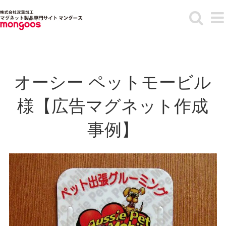
Skip
to
content
オーシー ペットモービル
様【広告マグネット作成
事例】