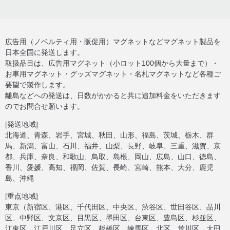
広告用（ノベルティ用・販促用）マグネットなどマグネット製品を
日本全国に発送します。
取扱品目は、広告用マグネット（小ロット100個から大量まで）・
お車用マグネット・グッズマグネット・名札マグネットなど各種ご
要望で製作します。
離島などへの発送は、日数がかかると共に追加料金をいただきます
のでお問合せ願います。
[発送地域]
北海道、青森、岩手、宮城、秋田、山形、福島、茨城、栃木、群
馬、新潟、富山、石川、福井、山梨、長野、岐阜、三重、滋賀、京
都、兵庫、奈良、和歌山、鳥取、島根、岡山、広島、山口、徳島、
香川、愛媛、高知、福岡、佐賀、長崎、宮崎、熊本、大分、鹿児
島、沖縄
[重点地域]
東京（新宿区、港区、千代田区、中央区、渋谷区、世田谷区、品川
区、中野区、文京区、目黒区、墨田区、台東区、豊島区、杉並区、
江東区、江戸川区、足立区、板橋区、練馬区、北区、荒川区、大田