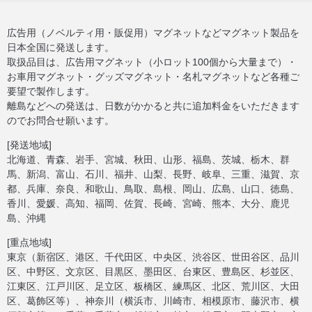
広告用（ノベルティ用・販促用）マグネットなどマグネット製品を
日本全国に発送します。
取扱品目は、広告用マグネット（小ロット100個から大量まで）・
お車用マグネット・グッズマグネット・名札マグネットなど各種ご
要望で製作します。
離島などへの発送は、日数がかかると共に追加料金をいただきます
のでお問合せ願います。
[発送地域]
北海道、青森、岩手、宮城、秋田、山形、福島、茨城、栃木、群
馬、新潟、富山、石川、福井、山梨、長野、岐阜、三重、滋賀、京
都、兵庫、奈良、和歌山、鳥取、島根、岡山、広島、山口、徳島、
香川、愛媛、高知、福岡、佐賀、長崎、宮崎、熊本、大分、鹿児
島、沖縄
[重点地域]
東京（新宿区、港区、千代田区、中央区、渋谷区、世田谷区、品川
区、中野区、文京区、目黒区、墨田区、台東区、豊島区、杉並区、
江東区、江戸川区、足立区、板橋区、練馬区、北区、荒川区、大田
区、葛飾区等）、神奈川（横浜市、川崎市、相模原市、藤沢市、横