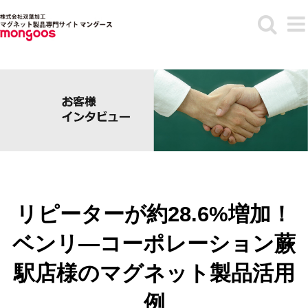
Skip
to
content
リピーターが約28.6%増加！
ベンリ―コーポレーション蕨
駅店様のマグネット製品活用
例