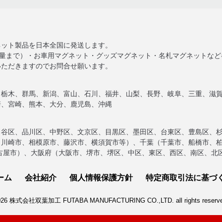
ネット製品を日本全国に発送します。
大量まで）・お車用マグネット・グッズマグネット・名札マグネットな
いただきますのでお問合せ願います。
、栃木、群馬、新潟、富山、石川、福井、山梨、長野、岐阜、三重、滋
崎、宮崎、熊本、大分、鹿児島、沖縄
田谷区、品川区、中野区、文京区、目黒区、墨田区、台東区、豊島区、
、川崎市、相模原市、藤沢市、横須賀市等）、千葉（千葉市、船橋市、
古屋市）、大阪府（大阪市、堺市、堺区、中区、東区、西区、南区、北
ーム
会社紹介
個人情報保護方針
特定商取引法に基づ
026 株式会社双葉加工 FUTABA MANUFACTURING CO.,LTD. all rights reserve