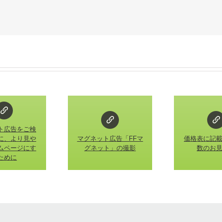
ト広告をご検
に、より見や
マグネット広告「FFマ
価格表に記
ムページにす
グネット」の撮影
数のお
ために