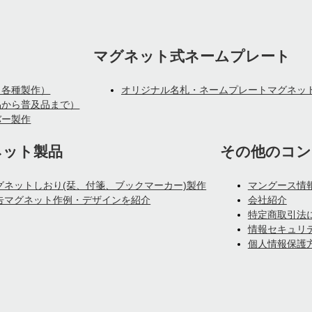
マグネット式ネームプレート
、各種製作）
オリジナル名札・ネームプレートマグネッ
品から普及品まで）
バー製作
ネット製品
その他のコン
グネットしおり(栞、付箋、ブックマーカー)製作
マングース情
告マグネット作例・デザインを紹介
会社紹介
特定商取引法
情報セキュリ
個人情報保護