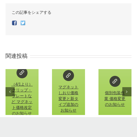
この記事をシェアする
Facebook
Twitter
関連投稿
（4/1より）
マグネット
クリップ・
しおり価格
個別包装作
プレートな
変更と新タ
業 価格変更
ど マグネッ
イプ追加の
のお知らせ
ト価格改定
お知らせ
のお知らせ