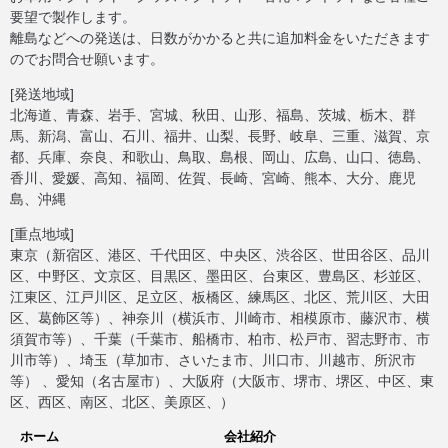
要望で製作します。
離島などへの発送は、日数がかかると共に追加料金をいただきます
のでお問合せ願います。
[発送地域]
北海道、青森、岩手、宮城、秋田、山形、福島、茨城、栃木、群
馬、新潟、富山、石川、福井、山梨、長野、岐阜、三重、滋賀、京
都、兵庫、奈良、和歌山、鳥取、島根、岡山、広島、山口、徳島、
香川、愛媛、高知、福岡、佐賀、長崎、宮崎、熊本、大分、鹿児
島、沖縄
[重点地域]
東京（新宿区、港区、千代田区、中央区、渋谷区、世田谷区、品川
区、中野区、文京区、目黒区、墨田区、台東区、豊島区、杉並区、
江東区、江戸川区、足立区、板橋区、練馬区、北区、荒川区、大田
区、葛飾区等）、神奈川（横浜市、川崎市、相模原市、藤沢市、横
須賀市等）、千葉（千葉市、船橋市、柏市、松戸市、習志野市、市
川市等）、埼玉（草加市、さいたま市、川口市、川越市、所沢市
等） 、愛知（名古屋市）、大阪府（大阪市、堺市、堺区、中区、東
区、西区、南区、北区、美原区、）
ホーム
会社紹介