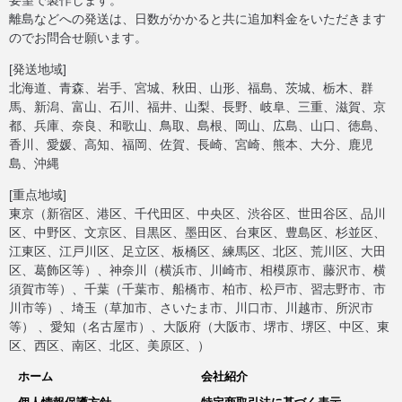
要望で製作します。
離島などへの発送は、日数がかかると共に追加料金をいただきます
のでお問合せ願います。
[発送地域]
北海道、青森、岩手、宮城、秋田、山形、福島、茨城、栃木、群
馬、新潟、富山、石川、福井、山梨、長野、岐阜、三重、滋賀、京
都、兵庫、奈良、和歌山、鳥取、島根、岡山、広島、山口、徳島、
香川、愛媛、高知、福岡、佐賀、長崎、宮崎、熊本、大分、鹿児
島、沖縄
[重点地域]
東京（新宿区、港区、千代田区、中央区、渋谷区、世田谷区、品川
区、中野区、文京区、目黒区、墨田区、台東区、豊島区、杉並区、
江東区、江戸川区、足立区、板橋区、練馬区、北区、荒川区、大田
区、葛飾区等）、神奈川（横浜市、川崎市、相模原市、藤沢市、横
須賀市等）、千葉（千葉市、船橋市、柏市、松戸市、習志野市、市
川市等）、埼玉（草加市、さいたま市、川口市、川越市、所沢市
等） 、愛知（名古屋市）、大阪府（大阪市、堺市、堺区、中区、東
区、西区、南区、北区、美原区、）
ホーム
会社紹介