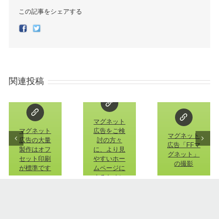
この記事をシェアする
Facebook
Twitter
関連投稿
マグネット
マグネット
広告をご検
マグネット
広告の大量
討の方々
広告「FFマ
製作はオフ
に、より見
グネット」
セット印刷
やすいホー
の撮影
が標準です
ムページに
するために